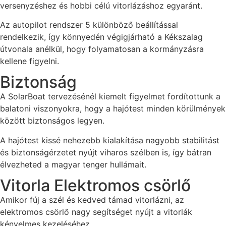
versenyzéshez és hobbi célú vitorlázáshoz egyaránt.
Az autopilot rendszer 5 különböző beállítással
rendelkezik, így könnyedén végigjárható a Kékszalag
útvonala anélkül, hogy folyamatosan a kormányzásra
kellene figyelni.
Biztonság
A SolarBoat tervezésénél kiemelt figyelmet fordítottunk a
balatoni viszonyokra, hogy a hajótest minden körülmények
között biztonságos legyen.
A hajótest kissé nehezebb kialakítása nagyobb stabilitást
és biztonságérzetet nyújt viharos szélben is, így bátran
élvezheted a magyar tenger hullámait.
Vitorla Elektromos csörlő
Amikor fúj a szél és kedved támad vitorlázni, az
elektromos csörlő nagy segítséget nyújt a vitorlák
kényelmes kezeléséhez.