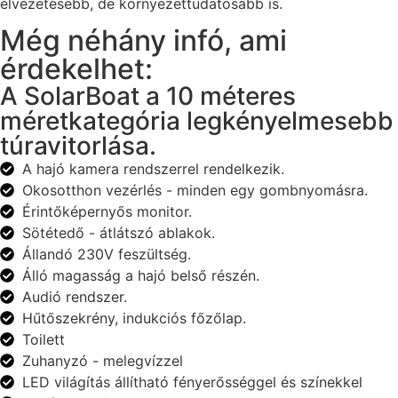
élvezetesebb, de környezettudatosabb is.
Még néhány infó, ami
érdekelhet:
A SolarBoat a 10 méteres
méretkategória legkényelmesebb
túravitorlása.
A hajó kamera rendszerrel rendelkezik.
Okosotthon vezérlés - minden egy gombnyomásra.
Érintőképernyős monitor.
Sötétedő - átlátszó ablakok.
Állandó 230V feszültség.
Álló magasság a hajó belső részén.
Audió rendszer.
Hűtőszekrény, indukciós főzőlap.
Toilett
Zuhanyzó - melegvízzel
LED világítás állítható fényerősséggel és színekkel